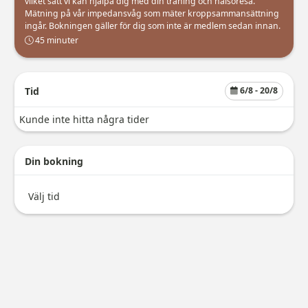
vilket sätt vi kan hjälpa dig med din träning och hälsoresa. 
Mätning på vår impedansvåg som mäter kroppsammansättning 
ingår. Bokningen gäller för dig som inte är medlem sedan innan. 
45 minuter
Tid
6/8
- 20/8
Kunde inte hitta några tider
Din bokning
Välj tid